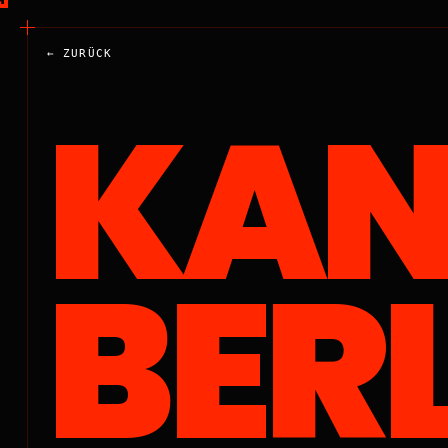
← ZURÜCK
KAN
BER