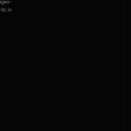
ages-
t, in