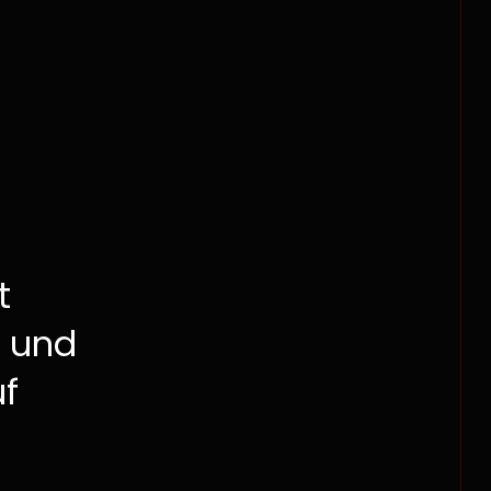
t
 und
uf