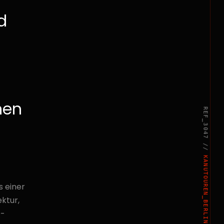
d
nen
REF_3047 //
t
KANUTOUREN_BERLIN
 einer
ktur,
Q-